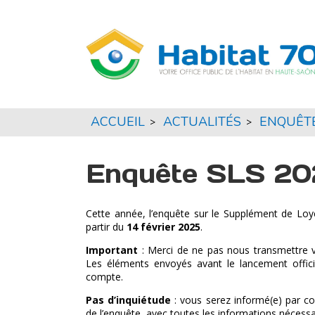
ACCUEIL
ACTUALITÉS
ENQUÊTE
>
>
Enquête SLS 2025
Cette année, l’enquête sur le Supplément de Loye
partir du
14 février 2025
.
Important
: Merci de ne pas nous transmettre 
Les éléments envoyés avant le lancement offici
compte.
Pas d’inquiétude
: vous serez informé(e) par co
de l’enquête, avec toutes les informations nécessa