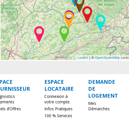
Leaflet
| ©
OpenStreetMap
contr
PACE
ESPACE
DEMANDE
URNISSEUR
LOCATAIRE
DE
LOGEMENT
gnostics
Connexion à
gements
votre compte
Mes
els d’Offres
Infos Pratiques
Démarches
100 % Services