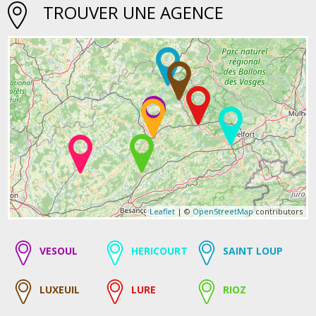
TROUVER UNE AGENCE
Leaflet
| ©
OpenStreetMap
contributors
VESOUL
HERICOURT
SAINT LOUP
LUXEUIL
LURE
RIOZ